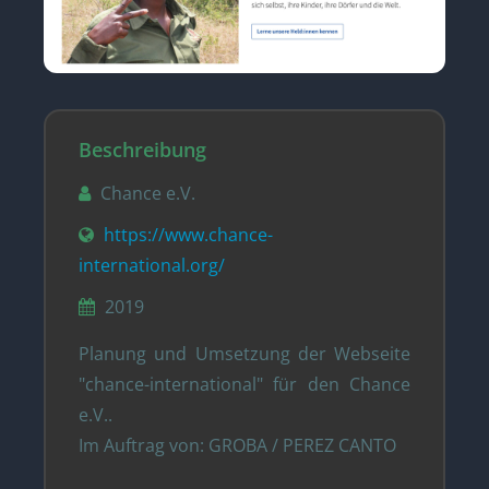
Beschreibung
Chance e.V.
https://www.chance-
international.org/
2019
Planung und Umsetzung der Webseite
"chance-international" für den Chance
e.V..
Im Auftrag von: GROBA / PEREZ CANTO