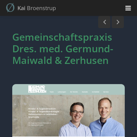
Kai
Broenstrup
Gemeinschaftspraxis
Dres. med. Germund-
Maiwald & Zerhusen